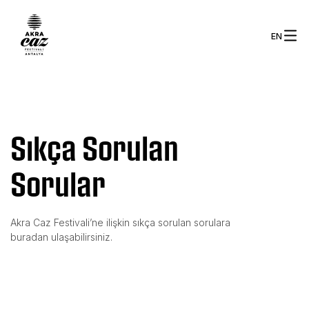
EN
Sıkça Sorulan
Sorular
Akra Caz Festivali’ne ilişkin sıkça sorulan sorulara
buradan ulaşabilirsiniz.