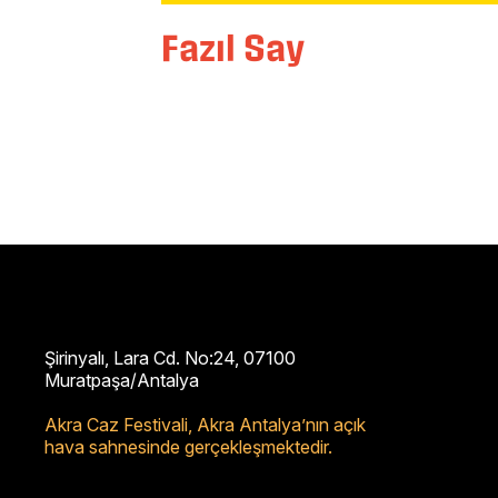
Fazıl Say
Şirinyalı, Lara Cd. No:24, 07100
Muratpaşa/Antalya
Akra Caz Festivali,
Akra Antalya’nın açık
hava sahnesinde gerçekleşmektedir.