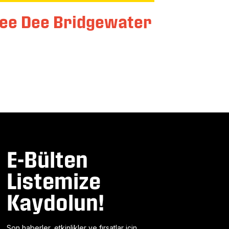
ee Dee Bridgewater
E-Bülten
Listemize
Kaydolun!
Son haberler, etkinlikler ve fırsatlar için