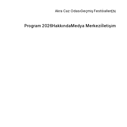
Akra Caz Odası
Geçmiş Festivaller
EN
Program 2026
Hakkında
Medya Merkezi
İletişim