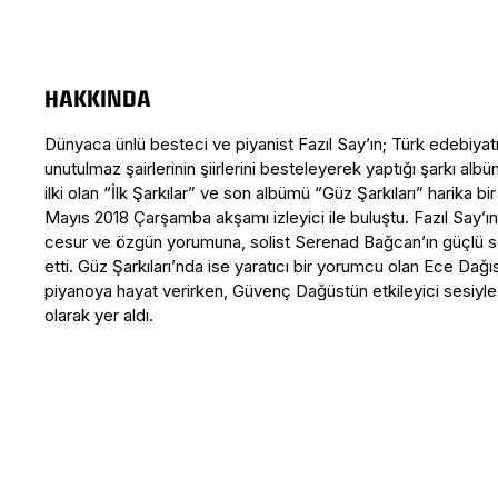
HAKKINDA
Dünyaca ünlü besteci ve piyanist Fazıl Say’ın; Türk edebiyatı
unutulmaz şairlerinin şiirlerini besteleyerek yaptığı şarkı alb
ilki olan “İlk Şarkılar” ve son albümü “Güz Şarkıları” harika bi
Mayıs 2018 Çarşamba akşamı izleyici ile buluştu. Fazıl Say’ı
cesur ve özgün yorumuna, solist Serenad Bağcan’ın güçlü se
etti. Güz Şarkıları’nda ise yaratıcı bir yorumcu olan Ece Dağı
piyanoya hayat verirken, Güvenç Dağüstün etkileyici sesiyle 
olarak yer aldı.