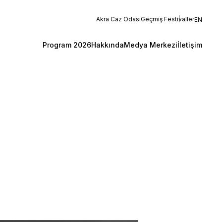
Akra Caz Odası
Geçmiş Festivaller
EN
Program 2026
Hakkında
Medya Merkezi
İletişim