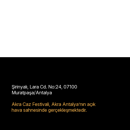
Şirinyalı, Lara Cd. No:24, 07100
Muratpaşa/Antalya
Akra Caz Festivali,
Akra Antalya’nın açık
hava sahnesinde gerçekleşmektedir.