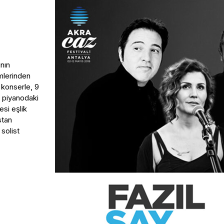
nın
ümlerinden
r konserle, 9
n piyanodaki
si eşlik
stan
solist