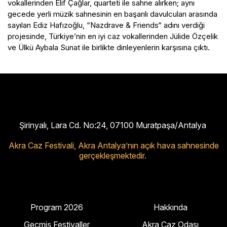
vokallerinden Elif Çağlar, quarteti ile sahne alırken; aynı
gecede yerli müzik sahnesinin en başarılı davulcuları arasında
sayılan Ediz Hafızoğlu, “Nazdrave & Friends“ adını verdiği
projesinde, Türkiye’nin en iyi caz vokallerinden Jülide Özçelik
ve Ülkü Aybala Sunat ile birlikte dinleyenlerin karşısına çıktı.
Şirinyalı, Lara Cd. No:24, 07100 Muratpaşa/Antalya
Akra Caz Festivali,
Akra Antalya’nın açık hava sahnesinde
gerçekleşmektedir.
Program 2026
Hakkında
Geçmiş Festivaller
Akra Caz Odası