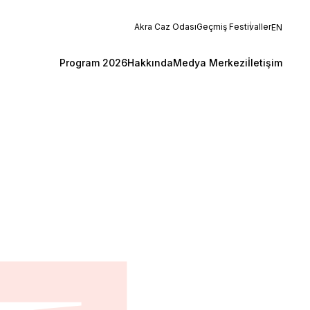
Akra Caz Odası
Geçmiş Festivaller
EN
Program 2026
Hakkında
Medya Merkezi
İletişim