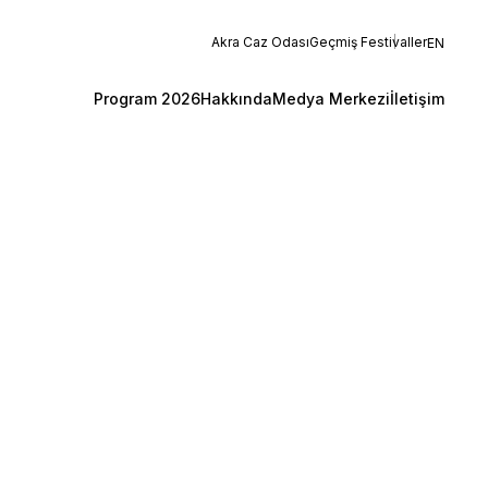
Akra Caz Odası
Geçmiş Festivaller
EN
Program 2026
Hakkında
Medya Merkezi
İletişim